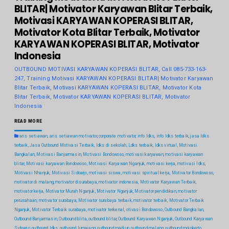
BLITAR| Motivator Karyawan Blitar Terbaik,
Motivasi KARYAWAN KOPERASI BLITAR,
Motivator Kota Blitar Terbaik, Motivator
KARYAWAN KOPERASI BLITAR, Motivator
Indonesia
OUTBOUND MOTIVASI KARYAWAN KOPERASI BLITAR, Call 085-733-163-
247, Training Motivasi KARYAWAN KOPERASI BLITAR| Motivator Karyawan
Blitar Terbaik, Motivasi KARYAWAN KOPERASI BLITAR, Motivator Kota
Blitar Terbaik, Motivator KARYAWAN KOPERASI BLITAR, Motivator
Indonesia
READ MORE
aris setiawan
,
aris setiawan motivator
,
corporate motivator
,
info ldks
,
info ldks terbaik
,
jasa ldks
terbaik
,
Jasa Outbound Motivasi Terbaik
,
ldks di sekolah
,
Ldks terbaik
,
ldks virtual
,
Motivasi
Bangkalan
,
Motivasi Banjarmasin
,
Motivasi Bondowoso
,
motivasi karyawan
,
motivasi karyawan
blitar
,
Motivasi karyawan Bondowoso
,
Motivasi Karyawan Nganjuk
,
motivasi kerja
,
motivasi ldks
,
Motivasi Nhanjuk
,
Motivasi Sidoarjo
,
motivasi siswa
,
motivasi spiritual kerja
,
Motivator Bondowoso
,
motivator di malang
,
motivator disurabaya
,
motivator indonesia
,
Motivator Karyawan Terbaik
,
motivator kerja
,
Motivator Murah Nganjuk
,
Motivator Nganjuk
,
Motivator pendidikan
,
motivator
perusahaan
,
motivator surabaya
,
Motivator surabaya terbaik
,
motivator terbaik
,
Motivator Terbaik
Nganjuk
,
Motivator Terbaik surabaya
,
motivator terkenal
,
otivasi Bondowoso
,
Outbound Bangkalan
,
Outbound Banjarmasin
,
Outbound blita
,
outbound blitar
,
Outbound Karyawan Nganjuk
,
Outbound Karyawan
Sidoarjo
,
outbound ldks
,
outbound lumajang
,
outbound madiun
,
outbound malang
,
outbound mojokerto
,