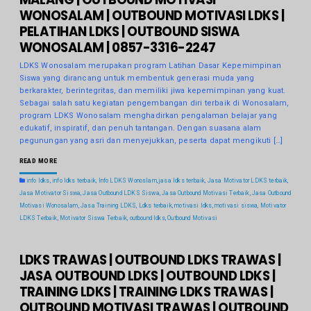
WONOSALAM | OUTBOUND MOTIVASI LDKS |
PELATIHAN LDKS | OUTBOUND SISWA
WONOSALAM | 0857-3316-2247
LDKS Wonosalam merupakan program Latihan Dasar Kepemimpinan
Siswa yang dirancang untuk membentuk generasi muda yang
berkarakter, berintegritas, dan memiliki jiwa kepemimpinan yang kuat.
Sebagai salah satu kegiatan pengembangan diri terbaik di Wonosalam,
program LDKS Wonosalam menghadirkan pengalaman belajar yang
edukatif, inspiratif, dan penuh tantangan. Dengan suasana alam
pegunungan yang asri dan menyejukkan, peserta dapat mengikuti […]
READ MORE
info ldks
,
info ldks terbaik
,
Info LDKS Wonoslam
,
jasa ldks terbaik
,
Jasa Motivator LDKS terbaik
,
Jasa Motivator Siswa
,
Jasa Outbound LDKS Siswa
,
Jasa Outbound Motivasi Terbaik
,
Jasa Outbound
Motivasi Wonosalam
,
Jasa Training LDKS
,
Ldks terbaik
,
motivasi ldks
,
motivasi siswa
,
Motivator
LDKS Terbaik
,
Motivator Siswa Terbaik
,
outbound ldks
,
Outbound Motivasi
LDKS TRAWAS | OUTBOUND LDKS TRAWAS |
JASA OUTBOUND LDKS | OUTBOUND LDKS |
TRAINING LDKS | TRAINING LDKS TRAWAS |
OUTBOUND MOTIVASI TRAWAS | OUTBOUND