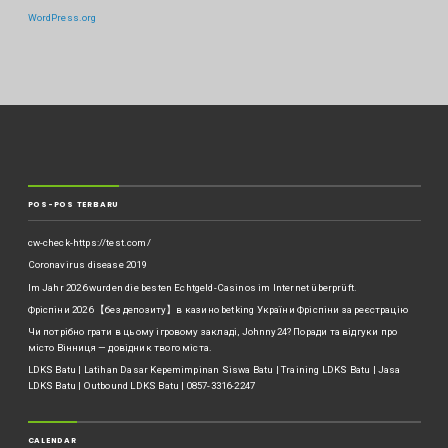
WordPress.org
POS-POS TERBARU
cw-check-https://test.com/
Coronavirus disease 2019
Im Jahr 2026 wurden die besten Echtgeld-Casinos im Internet überprüft.
Фріспіни 2026 【без депозиту】в казино betking України ️Фріспіни за реєстрацію
Чи потрібно грати в цьому ігровому закладі, Johnny24? Поради та відгуки про
місто Вінниця — довідник твого міста.
LDKS Batu | Latihan Dasar Kepemimpinan Siswa Batu | Training LDKS Batu | Jasa
LDKS Batu | Outbound LDKS Batu | 0857-3316-2247
CALENDAR