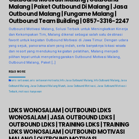
Malang | Paket Outbound Di Malang | Jasa
Outbound Malang | Fungame Malang |
Outbound Team Building | 0857-3316-2247
Outbound Motivasi Malang, Solusi Terbaik untuk Meningkatkan Kinerja
dan Kekompakan Tim, Malang dikenal sebagai salah satu destinasi
favorit untuk kegiatan Outbound Motivasi di Jawa Timur. Dengan udara
yang sejuk, panorama alam yang indah, serta banyaknya lokasi wisata
dan resort yang mendukung kegiatan pelatihan, Malang menjadi
pilihan tepat untuk menyelenggarakan Outbound Motivasi Malang,
Outbound Malang, Paket […]
READ MORE
aris setiawan
,
aris setiawan motivator
,
Info Jasa Outbound Malang
,
Info Outbound Malang
,
Jasa
Outbound Malang
,
Jasa Outbound Malang Murah
,
Jasa Outbound Motivasi
,
Jasa Outbound Motivasi
Terbaik
,
motivasi karyawan
LDKS WONOSALAM | OUTBOUND LDKS
WONOSALAM | JASA OUTBOUND LDKS |
OUTBOUND LDKS | TRAINING LDKS | TRAINING
LDKS WONOSALAM | OUTBOUND MOTIVASI
MALANG | OUTBOUND MOTIVASI