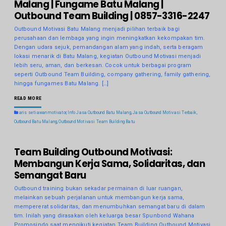
Malang | Fungame Batu Malang |
Outbound Team Building | 0857-3316-2247
Outbound Motivasi Batu Malang menjadi pilihan terbaik bagi
perusahaan dan lembaga yang ingin meningkatkan kekompakan tim.
Dengan udara sejuk, pemandangan alam yang indah, serta beragam
lokasi menarik di Batu Malang, kegiatan Outbound Motivasi menjadi
lebih seru, aman, dan berkesan. Cocok untuk berbagai program
seperti Outbound Team Building, company gathering, family gathering,
hingga fungames Batu Malang. […]
READ MORE
aris setiawan motivator
,
Info Jasa Outbound Batu Malang
,
Jasa Outbound Motivasi Terbaik
,
Outbound Batu Malang
,
Outbound Motivasi Team Building Batu
Team Building Outbound Motivasi:
Membangun Kerja Sama, Solidaritas, dan
Semangat Baru
Outbound training bukan sekadar permainan di luar ruangan,
melainkan sebuah perjalanan untuk membangun kerja sama,
mempererat solidaritas, dan menumbuhkan semangat baru di dalam
tim. Inilah yang dirasakan oleh keluarga besar Spunbond Wahana
Promosindo saat mengikuti kegiatan Team Building Outbound Motivasi