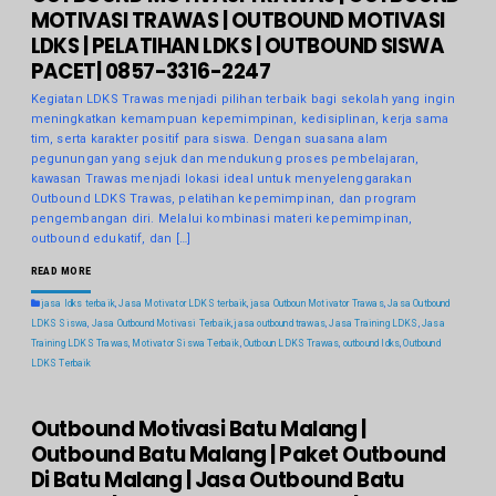
MOTIVASI TRAWAS | OUTBOUND MOTIVASI
LDKS | PELATIHAN LDKS | OUTBOUND SISWA
PACET| 0857-3316-2247
Kegiatan LDKS Trawas menjadi pilihan terbaik bagi sekolah yang ingin
meningkatkan kemampuan kepemimpinan, kedisiplinan, kerja sama
tim, serta karakter positif para siswa. Dengan suasana alam
pegunungan yang sejuk dan mendukung proses pembelajaran,
kawasan Trawas menjadi lokasi ideal untuk menyelenggarakan
Outbound LDKS Trawas, pelatihan kepemimpinan, dan program
pengembangan diri. Melalui kombinasi materi kepemimpinan,
outbound edukatif, dan […]
READ MORE
jasa ldks terbaik
,
Jasa Motivator LDKS terbaik
,
jasa Outboun Motivator Trawas
,
Jasa Outbound
LDKS Siswa
,
Jasa Outbound Motivasi Terbaik
,
jasa outbound trawas
,
Jasa Training LDKS
,
Jasa
Training LDKS Trawas
,
Motivator Siswa Terbaik
,
Outboun LDKS Trawas
,
outbound ldks
,
Outbound
LDKS Terbaik
Outbound Motivasi Batu Malang |
Outbound Batu Malang | Paket Outbound
Di Batu Malang | Jasa Outbound Batu