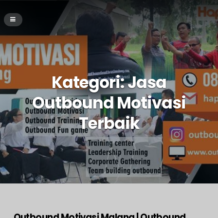
Kategori:
Jasa
Outbound Motivasi
Terbaik
Outbound Motivasi Malang | Outbound