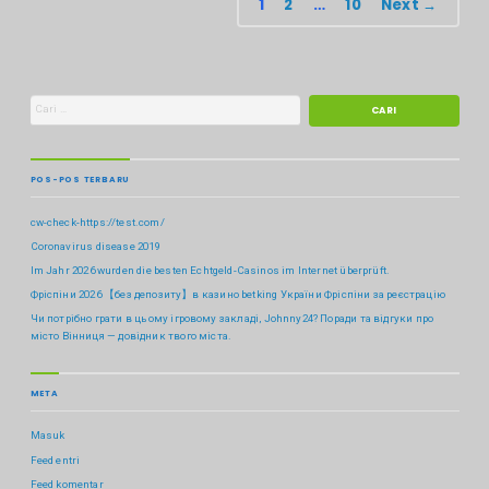
1
2
…
10
Next →
POS-POS TERBARU
cw-check-https://test.com/
Coronavirus disease 2019
Im Jahr 2026 wurden die besten Echtgeld-Casinos im Internet überprüft.
Фріспіни 2026 【без депозиту】в казино betking України ️Фріспіни за реєстрацію
Чи потрібно грати в цьому ігровому закладі, Johnny24? Поради та відгуки про
місто Вінниця — довідник твого міста.
META
Masuk
Feed entri
Feed komentar