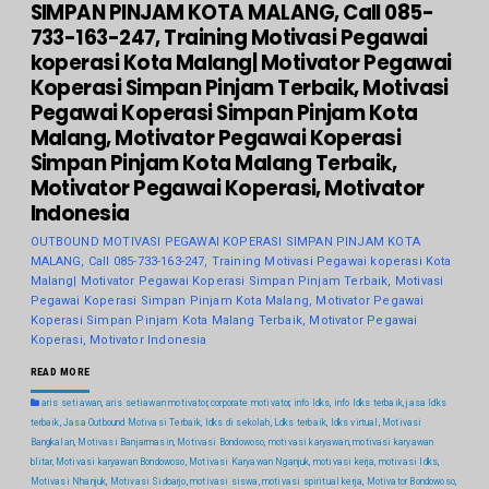
SIMPAN PINJAM KOTA MALANG, Call 085-
733-163-247, Training Motivasi Pegawai
koperasi Kota Malang| Motivator Pegawai
Koperasi Simpan Pinjam Terbaik, Motivasi
Pegawai Koperasi Simpan Pinjam Kota
Malang, Motivator Pegawai Koperasi
Simpan Pinjam Kota Malang Terbaik,
Motivator Pegawai Koperasi, Motivator
Indonesia
OUTBOUND MOTIVASI PEGAWAI KOPERASI SIMPAN PINJAM KOTA
MALANG, Call 085-733-163-247, Training Motivasi Pegawai koperasi Kota
Malang| Motivator Pegawai Koperasi Simpan Pinjam Terbaik, Motivasi
Pegawai Koperasi Simpan Pinjam Kota Malang, Motivator Pegawai
Koperasi Simpan Pinjam Kota Malang Terbaik, Motivator Pegawai
Koperasi, Motivator Indonesia
READ MORE
aris setiawan
,
aris setiawan motivator
,
corporate motivator
,
info ldks
,
info ldks terbaik
,
jasa ldks
terbaik
,
Jasa Outbound Motivasi Terbaik
,
ldks di sekolah
,
Ldks terbaik
,
ldks virtual
,
Motivasi
Bangkalan
,
Motivasi Banjarmasin
,
Motivasi Bondowoso
,
motivasi karyawan
,
motivasi karyawan
blitar
,
Motivasi karyawan Bondowoso
,
Motivasi Karyawan Nganjuk
,
motivasi kerja
,
motivasi ldks
,
Motivasi Nhanjuk
,
Motivasi Sidoarjo
,
motivasi siswa
,
motivasi spiritual kerja
,
Motivator Bondowoso
,