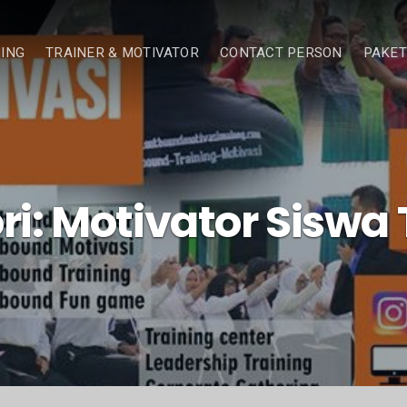
NING
TRAINER & MOTIVATOR
CONTACT PERSON
PAKET
ri:
Motivator Siswa 