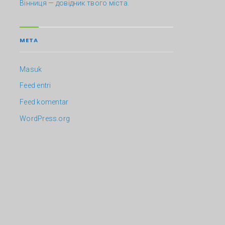
Вінниця — довідник твого міста.
META
Masuk
Feed entri
Feed komentar
WordPress.org