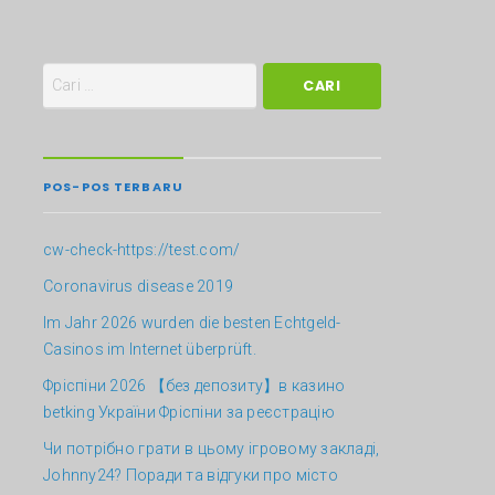
POS-POS TERBARU
cw-check-https://test.com/
Coronavirus disease 2019
Im Jahr 2026 wurden die besten Echtgeld-
Casinos im Internet überprüft.
Фріспіни 2026 【без депозиту】в казино
betking України ️Фріспіни за реєстрацію
Чи потрібно грати в цьому ігровому закладі,
Johnny24? Поради та відгуки про місто