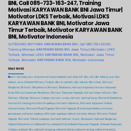
BNI, Call 085-733-163-247, Training
Motivasi KARYAWAN BANK BNI Jawa Timur|
Motivator LDKS Terbaik, Motivasi LDKS
KARYAWAN BANK BNI, Motivator Jawa
Timur Terbaik, Motivator KARYAWAN BANK
BNI, Motivator Indonesia
OUTBOUND MOTIVASI KARYAWAN BANK BNI, Call 085-733-163-247,
Training Motivasi KARYAWAN BANK BNI Jawa Timur| Motivator LDKS
Terbaik, Motivasi LDKS KARYAWAN BANK BNI, Motivator Jawa Timur
Terbaik, Motivator KARYAWAN BANK BNI, Motivator Indonesia
READ MORE
aris setiawan
,
aris setiawan motivator
,
corporate motivator
,
info ldks
,
info ldks terbaik
,
jasa ldks
terbaik
,
Jasa Outbound Motivasi Terbaik
,
ldks di sekolah
,
Ldks terbaik
,
ldks virtual
,
Motivasi
Bangkalan
,
Motivasi Banjarmasin
,
Motivasi Bondowoso
,
motivasi karyawan
,
motivasi karyawan
blitar
,
Motivasi karyawan Bondowoso
,
Motivasi Karyawan Nganjuk
,
motivasi kerja
,
motivasi ldks
,
Motivasi Nhanjuk
,
Motivasi Sidoarjo
,
motivasi siswa
,
motivasi spiritual kerja
,
Motivator Bondowoso
,
motivator di malang
,
motivator disurabaya
,
motivator indonesia
,
Motivator Karyawan Terbaik
,
motivator kerja
,
Motivator Murah Nganjuk
,
Motivator Nganjuk
,
Motivator pendidikan
,
motivator
perusahaan
,
motivator surabaya
,
Motivator surabaya terbaik
,
motivator terbaik
,
Motivator Terbaik
Nganjuk
,
Motivator Terbaik surabaya
,
motivator terkenal
,
otivasi Bondowoso
,
Outbound Bangkalan
,
Outbound Banjarmasin
,
Outbound blita
,
outbound blitar
,
Outbound Karyawan Nganjuk
,
Outbound Karyawan
Sidoarjo
,
outbound ldks
,
outbound lumajang
,
outbound madiun
,
outbound malang
,
outbound mojokerto
,