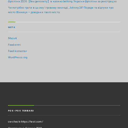
Фріспіни 2026 【без депозиту】в казино betking України ️Фріспіни за реєстрацію
Чи потрібно грати в цьому ігровому закладі, Johnny24? Поради та відгуки про
місто Вінниця — довідник твого міста.
META
Masuk
Feed entri
Feed komentar
WordPress.org
POS-POS TERBARU
cw-check-https://test.com/