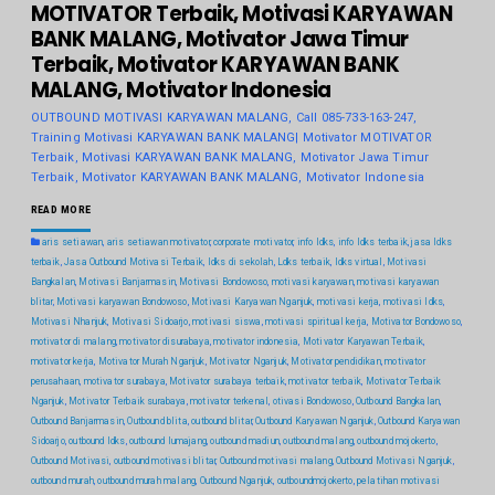
MOTIVATOR Terbaik, Motivasi KARYAWAN
BANK MALANG, Motivator Jawa Timur
Terbaik, Motivator KARYAWAN BANK
MALANG, Motivator Indonesia
OUTBOUND MOTIVASI KARYAWAN MALANG, Call 085-733-163-247,
Training Motivasi KARYAWAN BANK MALANG| Motivator MOTIVATOR
Terbaik, Motivasi KARYAWAN BANK MALANG, Motivator Jawa Timur
Terbaik, Motivator KARYAWAN BANK MALANG, Motivator Indonesia
READ MORE
aris setiawan
,
aris setiawan motivator
,
corporate motivator
,
info ldks
,
info ldks terbaik
,
jasa ldks
terbaik
,
Jasa Outbound Motivasi Terbaik
,
ldks di sekolah
,
Ldks terbaik
,
ldks virtual
,
Motivasi
Bangkalan
,
Motivasi Banjarmasin
,
Motivasi Bondowoso
,
motivasi karyawan
,
motivasi karyawan
blitar
,
Motivasi karyawan Bondowoso
,
Motivasi Karyawan Nganjuk
,
motivasi kerja
,
motivasi ldks
,
Motivasi Nhanjuk
,
Motivasi Sidoarjo
,
motivasi siswa
,
motivasi spiritual kerja
,
Motivator Bondowoso
,
motivator di malang
,
motivator disurabaya
,
motivator indonesia
,
Motivator Karyawan Terbaik
,
motivator kerja
,
Motivator Murah Nganjuk
,
Motivator Nganjuk
,
Motivator pendidikan
,
motivator
perusahaan
,
motivator surabaya
,
Motivator surabaya terbaik
,
motivator terbaik
,
Motivator Terbaik
Nganjuk
,
Motivator Terbaik surabaya
,
motivator terkenal
,
otivasi Bondowoso
,
Outbound Bangkalan
,
Outbound Banjarmasin
,
Outbound blita
,
outbound blitar
,
Outbound Karyawan Nganjuk
,
Outbound Karyawan
Sidoarjo
,
outbound ldks
,
outbound lumajang
,
outbound madiun
,
outbound malang
,
outbound mojokerto
,
Outbound Motivasi
,
outbound motivasi blitar
,
Outbound motivasi malang
,
Outbound Motivasi Nganjuk
,
outbound murah
,
outbound murah malang
,
Outbound Nganjuk
,
outboundmojokerto
,
pelatihan motivasi