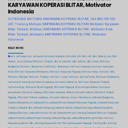
KARYAWAN KOPERASI BLITAR, Motivator
Indonesia
OUTBOUND MOTIVASI KARYAWAN KOPERASI BLITAR, Call 085-733-163-
247, Training Motivasi KARYAWAN KOPERASI BLITAR| Motivator Karyawan
Blitar Terbaik, Motivasi KARYAWAN KOPERASI BLITAR, Motivator Kota
Blitar Terbaik, Motivator KARYAWAN KOPERASI BLITAR, Motivator
Indonesia
READ MORE
aris setiawan
,
aris setiawan motivator
,
corporate motivator
,
info ldks
,
info ldks terbaik
,
jasa ldks
terbaik
,
Jasa Outbound Motivasi Terbaik
,
ldks di sekolah
,
Ldks terbaik
,
ldks virtual
,
Motivasi
Bangkalan
,
Motivasi Banjarmasin
,
Motivasi Bondowoso
,
motivasi karyawan
,
motivasi karyawan
blitar
,
Motivasi karyawan Bondowoso
,
Motivasi Karyawan Nganjuk
,
motivasi kerja
,
motivasi ldks
,
Motivasi Nhanjuk
,
Motivasi Sidoarjo
,
motivasi siswa
,
motivasi spiritual kerja
,
Motivator Bondowoso
,
motivator di malang
,
motivator disurabaya
,
motivator indonesia
,
Motivator Karyawan Terbaik
,
motivator kerja
,
Motivator Murah Nganjuk
,
Motivator Nganjuk
,
Motivator pendidikan
,
motivator
perusahaan
,
motivator surabaya
,
Motivator surabaya terbaik
,
motivator terbaik
,
Motivator Terbaik
Nganjuk
,
Motivator Terbaik surabaya
,
motivator terkenal
,
otivasi Bondowoso
,
Outbound Bangkalan
,
Outbound Banjarmasin
,
Outbound blita
,
outbound blitar
,
Outbound Karyawan Nganjuk
,
Outbound Karyawan
Sidoarjo
,
outbound ldks
,
outbound lumajang
,
outbound madiun
,
outbound malang
,
outbound mojokerto
,
Outbound Motivasi
,
outbound motivasi blitar
,
Outbound motivasi malang
,
Outbound Motivasi Nganjuk
,
outbound murah
,
outbound murah malang
,
Outbound Nganjuk
,
outboundmojokerto
,
pelatihan motivasi
karyawan
,
proposal ldks
,
training karyawan blitar
,
Training Karyawan Nganjuk
,
Training ldks
,
training