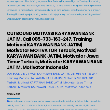
karyawan
,
proposal ldks
,
training karyawan blitar
,
Training Karyawan Nganjuk
,
Training ldks
,
training
ldks online
,
training ldks terbaik
,
training motivasi
,
Training Motivasi Bangkalan
,
Training Motivasi
Bondowoso
,
training motivasi karyawan surabaya
,
training motivasi kerja
,
training motivasi madiun
,
Training Motivasi Nganjuk
,
training motivasi sidoarjo
,
training motivasi surabaya
,
training motivasi
untuk karyawan
,
Training Parenting
,
Uncategorized
OUTBOUND MOTIVASI KARYAWAN BANK
JATIM, Call 085-733-163-247, Training
Motivasi KARYAWAN BANK JATIM|
Motivator MOTIVATOR Terbaik, Motivasi
KARYAWAN BANK JATIM, Motivator Jawa
Timur Terbaik, Motivator KARYAWAN BANK
JATIM, Motivator Indonesia
OUTBOUND MOTIVASI KARYAWAN BANK JATIM, Call 085-733-163-247,
Training Motivasi KARYAWAN BANK JATIM| Motivator MOTIVATOR
Terbaik, Motivasi KARYAWAN BANK JATIM, Motivator Jawa Timur
Terbaik, Motivator KARYAWAN BANK JATIM, Motivator Indonesia
READ MORE
aris setiawan
,
aris setiawan motivator
,
corporate motivator
,
info ldks
,
info ldks terbaik
,
jasa ldks
terbaik
,
Jasa Outbound Motivasi Terbaik
,
ldks di sekolah
,
Ldks terbaik
,
ldks virtual
,
Motivasi