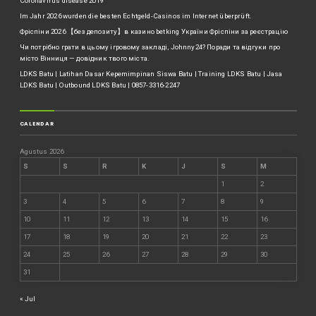
Coronavirus disease 2019
Im Jahr 2026 wurden die besten Echtgeld-Casinos im Internet überprüft.
Фріспіни 2026 【без депозиту】в казино betking України ️Фріспіни за реєстрацію
Чи потрібно грати в цьому ігровому закладі, Johnny24? Поради та відгуки про
місто Вінниця — довідник твого міста.
LDKS Batu | Latihan Dasar Kepemimpinan Siswa Batu | Training LDKS Batu | Jasa
LDKS Batu | Outbound LDKS Batu | 0857-3316-2247
CALENDAR
Agustus 2026
S
S
R
K
J
S
M
1
2
3
4
5
6
7
8
9
10
11
12
13
14
15
16
17
18
19
20
21
22
23
24
25
26
27
28
29
30
31
« Jul