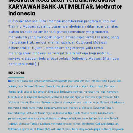
KARYAWAN BANK JATIM BLITAR, Motivator
Indonesia
Outbound Motivasi Blitar mampu memberikan program Outbound
Training Motivasi adalah program pembelajaran diluar ruangan atau
dialam terbuka dalam bentuk game/permainan yang menarik,
memotivasi yang menggabungkan antara experiantal Learning, yang
melibatkan fisik, emosi, mental, spiritual. Outbound Motivasi
Blitarmemiliki Tujuan utama dalam kegiatannya yaitu untuk
meningkatkan motivasi, semangat dalam bekerja bagi instansi,
karyawan, ataupun belajar bagi pelajar. Outbound Motivasi Blitar juga
bertujuan untuk […]
READ MORE
aris setiawan
,
aris setiawan motivator
,
corporate motivator
,
info ldks
,
info ldks terbaik
,
jasa ldks
terbaik
,
Jasa Outbound Motivasi Terbaik
,
ldks di sekolah
,
Ldks terbaik
,
ldks virtual
,
Motivasi
Bangkalan
,
Motivasi Banjarmasin
,
Motivasi Bondowoso
,
motivasi karyawan
,
motivasi karyawan
blitar
,
Motivasi karyawan Bondowoso
,
Motivasi Karyawan Nganjuk
,
motivasi kerja
,
motivasi ldks
,
Motivasi Nhanjuk
,
Motivasi Sidoarjo
,
motivasi siswa
,
motivasi spiritual kerja
,
Motivator Bondowoso
,
motivator di malang
,
motivator disurabaya
,
motivator indonesia
,
Motivator Karyawan Terbaik
,
motivator kerja
,
Motivator Murah Nganjuk
,
Motivator Nganjuk
,
Motivator pendidikan
,
motivator
perusahaan
,
motivator surabaya
,
Motivator surabaya terbaik
,
motivator terbaik
,
Motivator Terbaik
Nganjuk
,
Motivator Terbaik surabaya
,
motivator terkenal
,
otivasi Bondowoso
,
Outbound Bangkalan
,
Outbound Banjarmasin
,
Outbound blita
,
outbound blitar
,
Outbound Karyawan Nganjuk
,
Outbound Karyawan