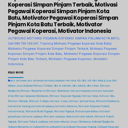
Koperasi Simpan Pinjam Terbaik, Motivasi
Pegawai Koperasi Simpan Pinjam Kota
Batu, Motivator Pegawai Koperasi Simpan
Pinjam Kota Batu Terbaik, Motivator
Pegawai Koperasi, Motivator Indonesia
OUTBOUND MOTIVASI PEGAWAI KOPERASI SIMPAN PINJAM KOTA BATU,
Call 085-733-163-247, Training Motivasi Pegawai koperasi Kota Batu|
Motivator Pegawai Koperasi Simpan Pinjam Terbaik, Motivasi Pegawai
Koperasi Simpan Pinjam Kota Batu, Motivator Pegawai Koperasi Simpan
Pinjam Kota Batu Terbaik, Motivator Pegawai Koperasi, Motivator
Indonesia
READ MORE
aris setiawan
,
aris setiawan motivator
,
corporate motivator
,
info ldks
,
info ldks terbaik
,
jasa ldks
terbaik
,
Jasa Outbound Motivasi Terbaik
,
ldks di sekolah
,
Ldks terbaik
,
ldks virtual
,
Motivasi
Bangkalan
,
Motivasi Banjarmasin
,
Motivasi Bondowoso
,
motivasi karyawan
,
motivasi karyawan
blitar
,
Motivasi karyawan Bondowoso
,
Motivasi Karyawan Nganjuk
,
motivasi kerja
,
motivasi ldks
,
Motivasi Nhanjuk
,
Motivasi Sidoarjo
,
motivasi siswa
,
motivasi spiritual kerja
,
Motivator Bondowoso
,
motivator di malang
,
motivator disurabaya
,
motivator indonesia
,
Motivator Karyawan Terbaik
,
motivator kerja
,
Motivator Murah Nganjuk
,
Motivator Nganjuk
,
Motivator pendidikan
,
motivator
perusahaan
,
motivator surabaya
,
Motivator surabaya terbaik
,
motivator terbaik
,
Motivator Terbaik
Nganjuk
,
Motivator Terbaik surabaya
,
motivator terkenal
,
otivasi Bondowoso
,
Outbound Bangkalan
,
Outbound Banjarmasin
,
Outbound blita
,
outbound blitar
,
Outbound Karyawan Nganjuk
,
Outbound Karyawan