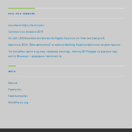
POS-POS TERBARU
cw-check-https://test.com/
Coronavirus disease 2019
Im Jahr 2026 wurden die besten Echtgeld-Casinos im Internet überprüft.
Фріспіни 2026 【без депозиту】в казино betking України ️Фріспіни за реєстрацію
Чи потрібно грати в цьому ігровому закладі, Johnny24? Поради та відгуки про
місто Вінниця — довідник твого міста.
META
Masuk
Feed entri
Feed komentar
WordPress.org