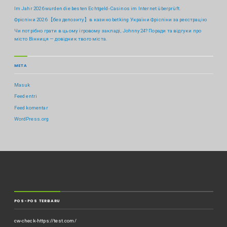
Im Jahr 2026 wurden die besten Echtgeld-Casinos im Internet überprüft.
Фріспіни 2026 【без депозиту】в казино betking України ️Фріспіни за реєстрацію
Чи потрібно грати в цьому ігровому закладі, Johnny24? Поради та відгуки про
місто Вінниця — довідник твого міста.
META
Masuk
Feed entri
Feed komentar
WordPress.org
POS-POS TERBARU
cw-check-https://test.com/