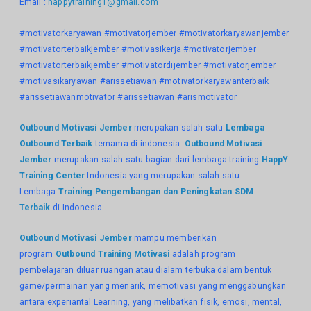
Email :
happytraining1@gmail.com
#motivatorkaryawan #motivatorjember #motivatorkaryawanjember
#motivatorterbaikjember #motivasikerja #motivatorjember
#motivatorterbaikjember #motivatordijember #motivatorjember
#motivasikaryawan #arissetiawan #motivatorkaryawanterbaik
#arissetiawanmotivator #arissetiawan #arismotivator
Outbound Motivasi Jember
merupakan salah satu
Lembaga
Outbound Terbaik
ternama di indonesia.
Outbound Motivasi
Jember
merupakan salah satu bagian dari lembaga training
HappY
Training Center
Indonesia yang merupakan salah satu
Lembaga
Training Pengembangan dan Peningkatan SDM
Terbaik
di Indonesia.
Outbound Motivasi Jember
mampu memberikan
program
Outbound Training Motivasi
adalah program
pembelajaran diluar ruangan atau dialam terbuka dalam bentuk
game/permainan yang menarik, memotivasi yang menggabungkan
antara experiantal Learning, yang melibatkan fisik, emosi, mental,