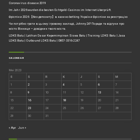
Coronavirus disease 2019
Im Jahr 2026 wurden die besten Echtgeld-Casinos im Internet überprüft.
Фріспіни 2026 【без депозиту】в казино betking України ️Фріспіни за реєстрацію
Чи потрібно грати в цьому ігровому закладі, Johnny24? Поради та відгуки про
місто Вінниця — довідник твого міста.
LDKS Batu | Latihan Dasar Kepemimpinan Siswa Batu | Training LDKS Batu | Jasa
LDKS Batu | Outbound LDKS Batu | 0857-3316-2247
CALENDAR
Mei 2023
S
S
R
K
J
S
M
1
2
3
4
5
6
7
8
9
10
11
12
13
14
15
16
17
18
19
20
21
22
23
24
25
26
27
28
29
30
31
« Apr
Jun »