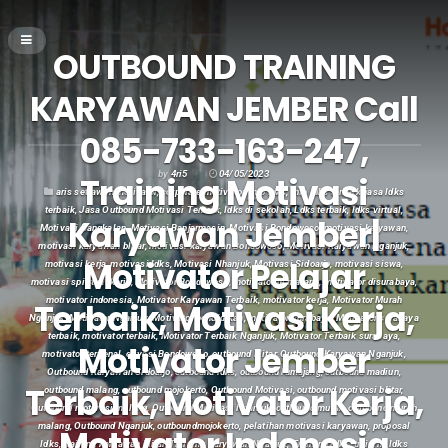
OUTBOUND TRAINING
KARYAWAN JEMBER Call
085-733-163-247,
by
4ri5
04/05/2023
Training Motivasi
aris setiawan motivator
,
corporate motivator
,
info ldks
,
info ldks terbaik
,
jasa ldks
terbaik
,
Jasa Outbound Motivasi Terbaik
,
ldks di sekolah
,
Ldks terbaik
,
ldks virtual
,
Karyawan Jember|
Motivasi Bangkalan
,
Motivasi Banjarmasin
,
Motivasi Bondowoso
,
motivasi karyawan
,
motivasi karyawan blitar
,
Motivasi karyawan Bondowoso
,
Motivasi Karyawan Nganjuk
,
Motivator Pelajar
motivasi kerja
,
motivasi ldks
,
Motivasi Nhanjuk
,
Motivasi Sidoarjo
,
motivasi siswa
,
motivasi spiritual kerja
,
Motivator Bondowoso
,
motivator di malang
,
motivator disurabaya
,
motivator indonesia
,
Motivator Karyawan Terbaik
,
motivator kerja
,
Motivator Murah
Terbaik, Motivasi Kerja,
Nganjuk
,
Motivator Nganjuk
,
Motivator pendidikan
,
motivator surabaya
,
Motivator surabaya
terbaik
,
motivator terbaik
,
Motivator Terbaik Nganjuk
,
Motivator Terbaik surabaya
,
Motivator Jember
motivator terkenal
,
otivasi Bondowoso
,
outbound blitar
,
Outbound Karyawan Nganjuk
,
Outbound Karyawan Sidoarjo
,
outbound ldks
,
outbound lumajang
,
outbound madiun
,
Terbaik, Motivator Kerja,
outbound malang
,
outbound mojokerto
,
Outbound Motivasi
,
outbound motivasi blitar
,
Outbound motivasi malang
,
Outbound Motivasi Nganjuk
,
outbound murah
,
outbound murah
malang
,
Outbound Nganjuk
,
outboundmojokerto
,
pelatihan motivasi karyawan
,
proposal
Motivator Indonesia
ldks
,
training karyawan blitar
,
Training Karyawan Nganjuk
,
Training ldks
,
training ldks