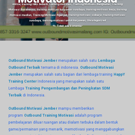
online
,
training ldks terbaik
,
training motivasi
,
Training Motivasi Bangkalan
,
Training
Motivasi Bondowoso
,
training motivasi karyawan surabaya
,
training motivasi kerja
,
training
motivasi madiun
,
Training Motivasi Nganjuk
,
training motivasi sidoarjo
,
training motivasi
surabaya
,
training motivasi untuk karyawan
,
Uncategorized
Tidak ada komentar
Outbound Motivasi Jember
merupakan salah satu
Lembaga
Outbound Terbaik
ternama di indonesia.
Outbound Motivasi
Jember
merupakan salah satu bagian dari lembaga training
HappY
Training Center
Indonesia yang merupakan salah satu
Lembaga
Training Pengembangan dan Peningkatan SDM
Terbaik
di Indonesia.
Outbound Motivasi Jember
mampu memberikan
program
Outbound Training Motivasi
adalah program
pembelajaran diluar ruangan atau dialam terbuka dalam bentuk
game/permainan yang menarik, memotivasi yang menggabungkan