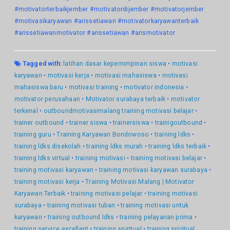
#motivatorterbaikjember #motivatordijember #motivatorjember
#motivasikaryawan #arissetiawan #motivatorkaryawanterbaik
#arissetiawanmotivator #arissetiawan #arismotivator
Tagged with:
latihan dasar kepemimpinan siswa
•
motivasi
karyawan
•
motivasi kerja
•
motivasi mahasiswa
•
motivasi
mahasiswa baru
•
motivasi training
•
motivator indonesia
•
motivator perusahaan
•
Motivator surabaya terbaik
•
motivator
terkenal
•
outboundmotivasimalang training motivasi belajar
•
trainer outbound
•
trainer siswa
•
trainersiswa
•
trainigoutbound
•
training guru
•
Training Karyawan Bondowoso
•
training ldks
•
training ldks disekolah
•
training ldks murah
•
training ldks terbaik
•
training ldks virtual
•
training motivasi
•
training motivasi belajar
•
training motivasi karyawan
•
training motivasi karyawan surabaya
•
training motivasi kerja
•
Training Motivasi Malang | Motivator
Karyawan Terbaik
•
training motivasi pelajar
•
training motivasi
surabaya
•
training motivasi tuban
•
training motivasi untuk
karyawan
•
training outbound ldks
•
training pelayanan prima
•
training service excellent
•
training spiritual
•
training spiritual