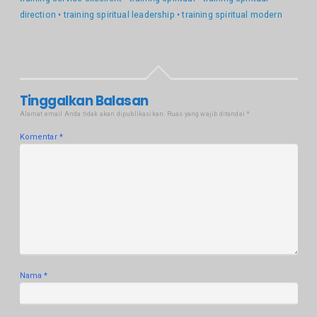
direction
•
training spiritual leadership
•
training spiritual modern
Tinggalkan Balasan
Alamat email Anda tidak akan dipublikasikan.
Ruas yang wajib ditandai
*
Komentar
*
Nama
*