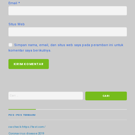
Email
*
Situs Web
Simpan nama, email, dan situs web saya pada peramban ini untuk
komentar saya berikutnya.
POS-POS TERBARU
cw-check-https://test.com/
Coronavirus disease 2019