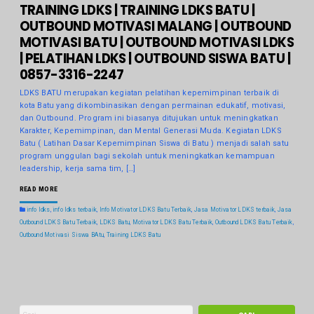
TRAINING LDKS | TRAINING LDKS BATU |
OUTBOUND MOTIVASI MALANG | OUTBOUND
MOTIVASI BATU | OUTBOUND MOTIVASI LDKS
| PELATIHAN LDKS | OUTBOUND SISWA BATU |
0857-3316-2247
LDKS BATU merupakan kegiatan pelatihan kepemimpinan terbaik di
kota Batu yang dikombinasikan dengan permainan edukatif, motivasi,
dan Outbound. Program ini biasanya ditujukan untuk meningkatkan
Karakter, Kepemimpinan, dan Mental Generasi Muda. Kegiatan LDKS
Batu ( Latihan Dasar Kepemimpinan Siswa di Batu ) menjadi salah satu
program unggulan bagi sekolah untuk meningkatkan kemampuan
leadership, kerja sama tim, […]
READ MORE
info ldks
,
info ldks terbaik
,
Info Motivator LDKS Batu Terbaik
,
Jasa Motivator LDKS terbaik
,
Jasa
Outbound LDKS Batu Terbaik
,
LDKS Batu
,
Motivator LDKS Batu Terbaik
,
Outbound LDKS Batu Terbaik
,
Outbound Motivasi Siswa BAtu
,
Training LDKS Batu