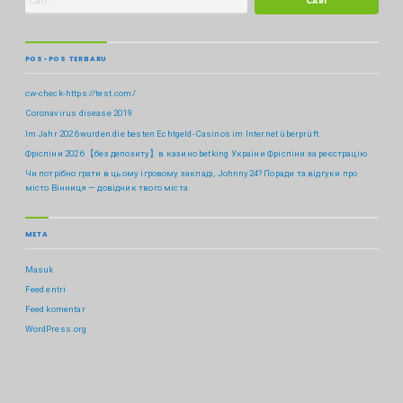
POS-POS TERBARU
cw-check-https://test.com/
Coronavirus disease 2019
Im Jahr 2026 wurden die besten Echtgeld-Casinos im Internet überprüft.
Фріспіни 2026 【без депозиту】в казино betking України ️Фріспіни за реєстрацію
Чи потрібно грати в цьому ігровому закладі, Johnny24? Поради та відгуки про
місто Вінниця — довідник твого міста.
META
Masuk
Feed entri
Feed komentar
WordPress.org