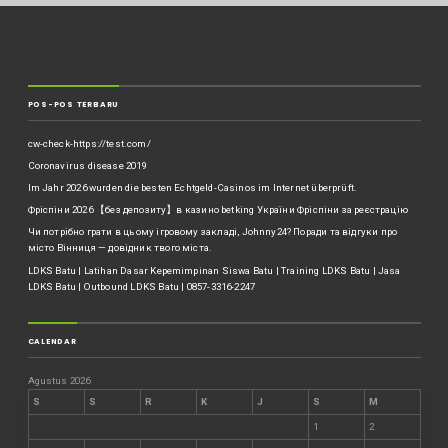
POS-POS TERBARU
cw-check-https://test.com/
Coronavirus disease 2019
Im Jahr 2026 wurden die besten Echtgeld-Casinos im Internet überprüft.
Фріспіни 2026 【без депозиту】в казино betking України ️Фріспіни за реєстрацію
Чи потрібно грати в цьому ігровому закладі, Johnny24? Поради та відгуки про
місто Вінниця — довідник твого міста.
LDKS Batu | Latihan Dasar Kepemimpinan Siswa Batu | Training LDKS Batu | Jasa
LDKS Batu | Outbound LDKS Batu | 0857-3316-2247
CALENDAR
Agustus 2026
S
S
R
K
J
S
M
1
2