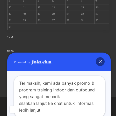
3
4
5
6
7
8
9
10
11
12
13
14
15
16
17
18
19
20
21
22
23
24
25
26
27
28
29
30
31
« Jul
META
Masuk
Powered by
Feed entri
Feed komentar
WordPress.org
Terimaksih, kami ada banyak promo &
program training indoor dan outbound
yang sangat menarik
silahkan lanjut ke chat untuk informasi
lebih lanjut
TENTANG KAMI
OUTDOOR TRAINING
INDOOR TRAINING