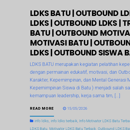
LDKS BATU | OUTBOUND L
LDKS | OUTBOUND LDKS | T
BATU | OUTBOUND MOTIVA
MOTIVASI BATU | OUTBOUN
LDKS | OUTBOUND SISWA B
LDKS BATU merupakan kegiatan pelatihan kepem
dengan permainan edukatif, motivasi, dan Outb
Karakter, Kepemimpinan, dan Mental Generasi M
Kepemimpinan Siswa di Batu ) menjadi salah s
kemampuan leadership, kerja sama tim, […]
READ MORE
15/05/2026
info ldks
,
info ldks terbaik
,
Info Motivator LDKS Batu Terba
LDKS Batu
,
Motivator LDKS Batu Terbaik
,
Outbound LDKS Bat