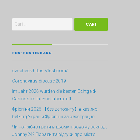
POS-POS TERBARU
cw-check-https://test.com/
Coronavirus disease 2019
Im Jahr 2026 wurden die besten Echtgeld-
Casinos im Internet überprüft.
Фріспіни 2026 【без депозиту】в казино
betking України ️Фріспіни за реєстрацію
Чи потрібно грати в цьому ігровому закладі,
Johnny24? Поради та відгуки про місто