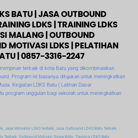
DKS BATU | JASA OUTBOUND
RAINING LDKS | TRAINING LDKS
SI MALANG | OUTBOUND
D MOTIVASI LDKS | PELATIHAN
ATU | 0857-3316-2247
impinan terbaik di kota Batu yang dikombinasikan
ound. Program ini biasanya ditujukan untuk meningkatkan
uda. Kegiatan LDKS Batu ( Latihan Dasar
atu program unggulan bagi sekolah untuk meningkatkan
ik
,
Jasa Motivator LDKS terbaik
,
Jasa Outbound LDKS Batu Terbaik
,
u Terbaik
,
Outbound Motivasi Siswa BAtu
,
Training LDKS Batu