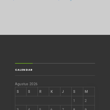
CALENDAR
Agustus 2026
S
S
R
K
J
S
M
1
2
3
4
5
6
7
8
9