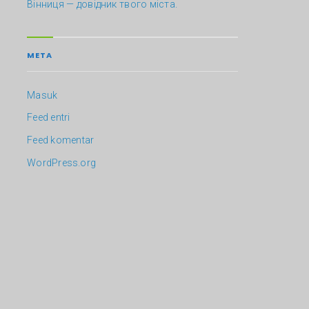
Вінниця — довідник твого міста.
META
Masuk
Feed entri
Feed komentar
WordPress.org