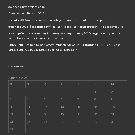
cw-check-https://test.com/
Coronavirus disease 2019
Im Jahr 2026 wurden die besten Echtgeld-Casinos im Internet überprüft.
Фріспіни 2026 【без депозиту】в казино betking України ️Фріспіни за реєстрацію
Чи потрібно грати в цьому ігровому закладі, Johnny24? Поради та відгуки про
місто Вінниця — довідник твого міста.
LDKS Batu | Latihan Dasar Kepemimpinan Siswa Batu | Training LDKS Batu | Jasa
LDKS Batu | Outbound LDKS Batu | 0857-3316-2247
CALENDAR
Agustus 2026
S
S
R
K
J
S
M
1
2
3
4
5
6
7
8
9
10
11
12
13
14
15
16
17
18
19
20
21
22
23
24
25
26
27
28
29
30
31