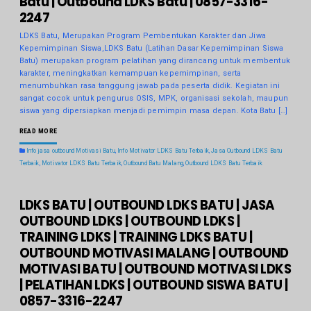
Batu | Outbound LDKS Batu | 0857-3316-
2247
LDKS Batu, Merupakan Program Pembentukan Karakter dan Jiwa
Kepemimpinan Siswa,LDKS Batu (Latihan Dasar Kepemimpinan Siswa
Batu) merupakan program pelatihan yang dirancang untuk membentuk
karakter, meningkatkan kemampuan kepemimpinan, serta
menumbuhkan rasa tanggung jawab pada peserta didik. Kegiatan ini
sangat cocok untuk pengurus OSIS, MPK, organisasi sekolah, maupun
siswa yang dipersiapkan menjadi pemimpin masa depan. Kota Batu […]
READ MORE
Info jasa outbound Motivasi Batu
,
Info Motivator LDKS Batu Terbaik
,
Jasa Outbound LDKS Batu
Terbaik
,
Motivator LDKS Batu Terbaik
,
Outbound Batu Malang
,
Outbound LDKS Batu Terbaik
LDKS BATU | OUTBOUND LDKS BATU | JASA
OUTBOUND LDKS | OUTBOUND LDKS |
TRAINING LDKS | TRAINING LDKS BATU |
OUTBOUND MOTIVASI MALANG | OUTBOUND
MOTIVASI BATU | OUTBOUND MOTIVASI LDKS
| PELATIHAN LDKS | OUTBOUND SISWA BATU |
0857-3316-2247