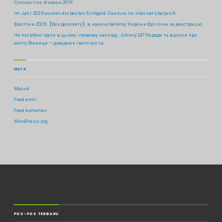
Coronavirus disease 2019
Im Jahr 2026 wurden die besten Echtgeld-Casinos im Internet überprüft.
Фріспіни 2026 【без депозиту】в казино betking України ️Фріспіни за реєстрацію
Чи потрібно грати в цьому ігровому закладі, Johnny24? Поради та відгуки про
місто Вінниця — довідник твого міста.
META
Masuk
Feed entri
Feed komentar
WordPress.org
POS-POS TERBARU