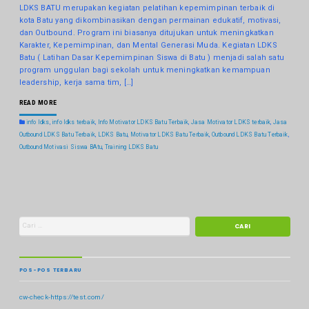
LDKS BATU merupakan kegiatan pelatihan kepemimpinan terbaik di
kota Batu yang dikombinasikan dengan permainan edukatif, motivasi,
dan Outbound. Program ini biasanya ditujukan untuk meningkatkan
Karakter, Kepemimpinan, dan Mental Generasi Muda. Kegiatan LDKS
Batu ( Latihan Dasar Kepemimpinan Siswa di Batu ) menjadi salah satu
program unggulan bagi sekolah untuk meningkatkan kemampuan
leadership, kerja sama tim, […]
READ MORE
info ldks
,
info ldks terbaik
,
Info Motivator LDKS Batu Terbaik
,
Jasa Motivator LDKS terbaik
,
Jasa
Outbound LDKS Batu Terbaik
,
LDKS Batu
,
Motivator LDKS Batu Terbaik
,
Outbound LDKS Batu Terbaik
,
Outbound Motivasi Siswa BAtu
,
Training LDKS Batu
POS-POS TERBARU
cw-check-https://test.com/