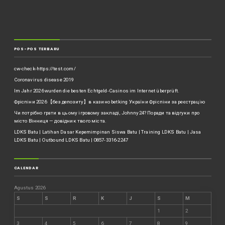
POS-POS TERBARU
cw-check-https://test.com/
Coronavirus disease 2019
Im Jahr 2026 wurden die besten Echtgeld-Casinos im Internet überprüft.
Фріспіни 2026 【без депозиту】в казино betking України ️Фріспіни за реєстрацію
Чи потрібно грати в цьому ігровому закладі, Johnny24? Поради та відгуки про
місто Вінниця — довідник твого міста.
LDKS Batu | Latihan Dasar Kepemimpinan Siswa Batu | Training LDKS Batu | Jasa
LDKS Batu | Outbound LDKS Batu | 0857-3316-2247
CALENDAR
Agustus 2026
S
S
R
K
J
S
M
1
2
3
4
5
6
7
8
9