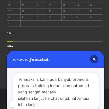
10
11
12
13
14
15
16
17
18
19
20
21
22
23
24
25
26
27
28
29
30
31
« Jul
META
Masuk
Powered by
Feed entri
Feed komentar
WordPress.org
Terimaksih, kami ada banyak promo &
program training indoor dan outbound
yang sangat menarik
silahkan lanjut ke chat untuk informasi
TENTANG KAMI
OUTDOOR TRAINING
INDOOR TRAINING
lebih lanjut
TRAINER & MOTIVATOR
CONTACT PERSON
PAKET OUTBOUND