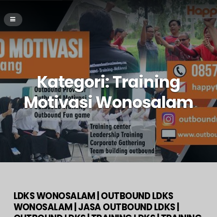
Kategori:
Training
Motivasi Wonosalam
LDKS WONOSALAM | OUTBOUND LDKS
WONOSALAM | JASA OUTBOUND LDKS |