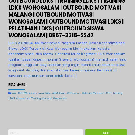
OUTBOUND LDKS | TRAINING LDKS | TRAINING
LDKS WONOSALAM | OUTBOUND MOTIVASI
MALANG | OUTBOUND MOTIVASI
WONOSALAM | OUTBOUND MOTIVASI LDKS |
PELATIHAN LDKS | OUTBOUND SISWA
WONOSALAM | 0857-3316-2247
LDKS WONOSALAM merupakan Program Latihan Dasar Kepemimpinan
Siswa, LDKS Terbaik di Kota Wonosalm Meningkatkan Karakter,
Kepemimpinan, dan Mental Generasi Muda Kegiatan LDKS Wonosalam
(Latihan Dasar Kepemimpinan Siswa di Wonosalam) menjadi salah satu
program unggulan bagi sekolah yang ingin membentuk karakter siswa
yang kuat, disiplin, dan memiliki jiwa kepemimpinan. Berlokasi di
kawasan pegunungan yang sejuk, Kota […]
READ MORE
Info LDKS Wonoslam
,
Jasa Outbound Motivasi Wonosalam
,
Outbound Motivasi LDKS
,
Training
LDKS Wonosalam
,
Training Motivasi Wonosalam