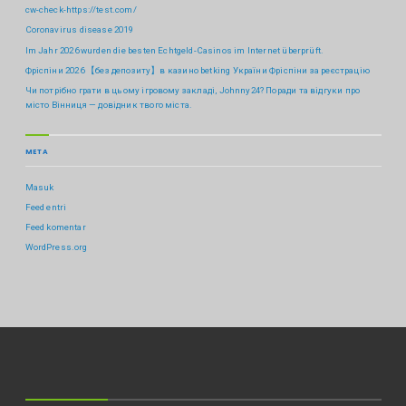
cw-check-https://test.com/
Coronavirus disease 2019
Im Jahr 2026 wurden die besten Echtgeld-Casinos im Internet überprüft.
Фріспіни 2026 【без депозиту】в казино betking України ️Фріспіни за реєстрацію
Чи потрібно грати в цьому ігровому закладі, Johnny24? Поради та відгуки про
місто Вінниця — довідник твого міста.
META
Masuk
Feed entri
Feed komentar
WordPress.org