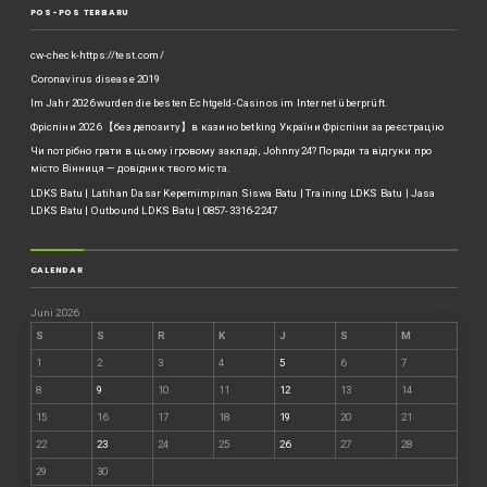
POS-POS TERBARU
cw-check-https://test.com/
Coronavirus disease 2019
Im Jahr 2026 wurden die besten Echtgeld-Casinos im Internet überprüft.
Фріспіни 2026 【без депозиту】в казино betking України ️Фріспіни за реєстрацію
Чи потрібно грати в цьому ігровому закладі, Johnny24? Поради та відгуки про
місто Вінниця — довідник твого міста.
LDKS Batu | Latihan Dasar Kepemimpinan Siswa Batu | Training LDKS Batu | Jasa
LDKS Batu | Outbound LDKS Batu | 0857-3316-2247
CALENDAR
Juni 2026
S
S
R
K
J
S
M
1
2
3
4
5
6
7
8
9
10
11
12
13
14
15
16
17
18
19
20
21
22
23
24
25
26
27
28
29
30