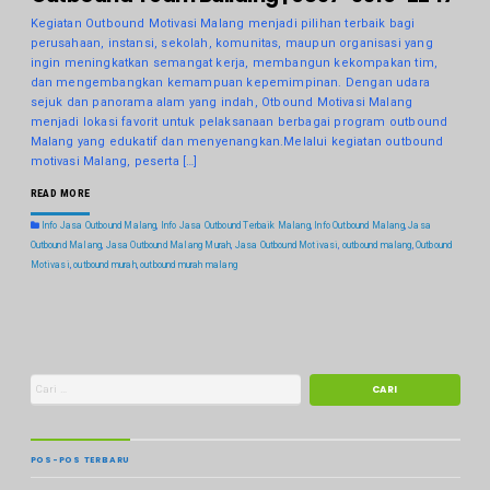
Kegiatan Outbound Motivasi Malang menjadi pilihan terbaik bagi
perusahaan, instansi, sekolah, komunitas, maupun organisasi yang
ingin meningkatkan semangat kerja, membangun kekompakan tim,
dan mengembangkan kemampuan kepemimpinan. Dengan udara
sejuk dan panorama alam yang indah, Otbound Motivasi Malang
menjadi lokasi favorit untuk pelaksanaan berbagai program outbound
Malang yang edukatif dan menyenangkan.Melalui kegiatan outbound
motivasi Malang, peserta […]
READ MORE
Info Jasa Outbound Malang
,
Info Jasa Outbound Terbaik Malang
,
Info Outbound Malang
,
Jasa
Outbound Malang
,
Jasa Outbound Malang Murah
,
Jasa Outbound Motivasi
,
outbound malang
,
Outbound
Motivasi
,
outbound murah
,
outbound murah malang
POS-POS TERBARU