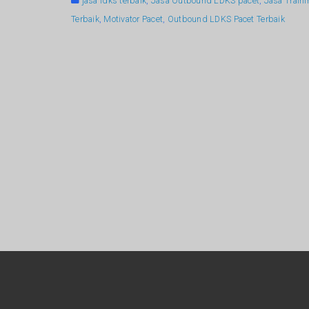
jasa ldks terbaik
,
Jasa Outbound LDKS pacet
,
Jasa Train
Terbaik
,
Motivator Pacet
,
Outbound LDKS Pacet Terbaik