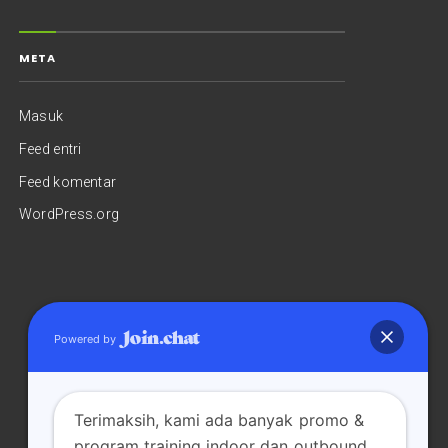
META
Masuk
Feed entri
Feed komentar
WordPress.org
Powered by
Terimaksih, kami ada banyak promo &
program training indoor dan outbound