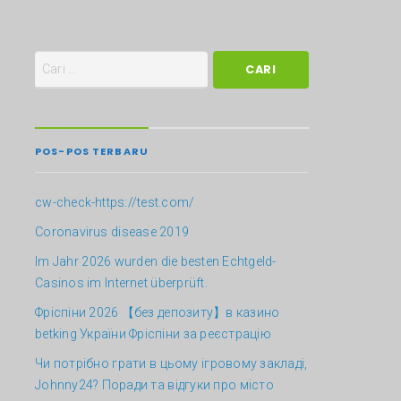
POS-POS TERBARU
cw-check-https://test.com/
Coronavirus disease 2019
Im Jahr 2026 wurden die besten Echtgeld-
Casinos im Internet überprüft.
Фріспіни 2026 【без депозиту】в казино
betking України ️Фріспіни за реєстрацію
Чи потрібно грати в цьому ігровому закладі,
Johnny24? Поради та відгуки про місто