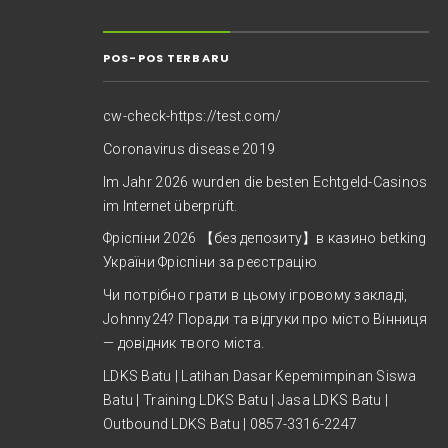
POS-POS TERBARU
cw-check-https://test.com/
Coronavirus disease 2019
Im Jahr 2026 wurden die besten Echtgeld-Casinos
im Internet überprüft.
Фріспіни 2026 【без депозиту】в казино betking
України ️Фріспіни за реєстрацію
Чи потрібно грати в цьому ігровому закладі,
Johnny24? Поради та відгуки про місто Вінниця
— довідник твого міста.
LDKS Batu | Latihan Dasar Kepemimpinan Siswa
Batu | Training LDKS Batu | Jasa LDKS Batu |
Outbound LDKS Batu | 0857-3316-2247