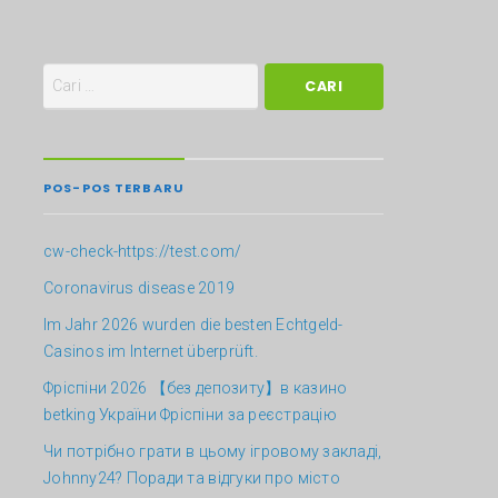
POS-POS TERBARU
cw-check-https://test.com/
Coronavirus disease 2019
Im Jahr 2026 wurden die besten Echtgeld-
Casinos im Internet überprüft.
Фріспіни 2026 【без депозиту】в казино
betking України ️Фріспіни за реєстрацію
Чи потрібно грати в цьому ігровому закладі,
Johnny24? Поради та відгуки про місто