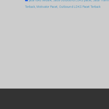
jasa ldks terbaik
,
Jasa Outbound LDKS pacet
,
Jasa Train
Terbaik
,
Motivator Pacet
,
Outbound LDKS Pacet Terbaik