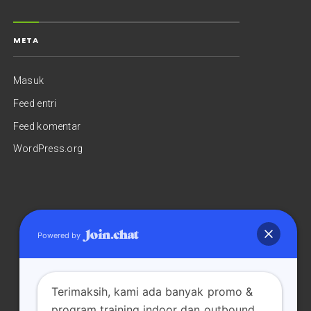
META
Masuk
Feed entri
Feed komentar
WordPress.org
Powered by
Terimaksih, kami ada banyak promo &
program training indoor dan outbound