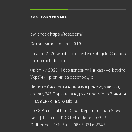
POS-POS TERBARU
cw-check-https://test.com/
Coronavirus disease 2019
Im Jahr 2026 wurden die besten Echtgeld-Casinos
im Internet überprüft.
Фріспіни 2026 【без депозиту】в казино betking
України ️Фріспіни за реєстрацію
Чи потрібно грати в цьому ігровому закладі,
Johnny24? Поради та відгуки про місто Вінниця
— довідник твого міста.
LDKS Batu | Latihan Dasar Kepemimpinan Siswa
Batu | Training LDKS Batu | Jasa LDKS Batu |
Outbound LDKS Batu | 0857-3316-2247