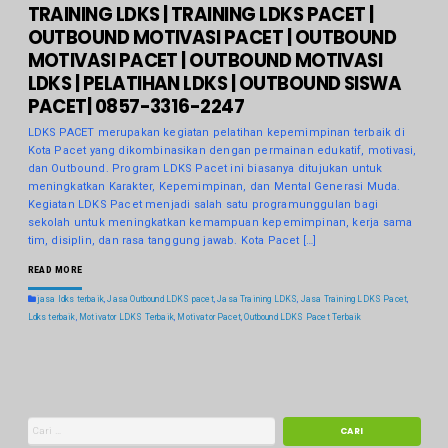
TRAINING LDKS | TRAINING LDKS PACET |
OUTBOUND MOTIVASI PACET | OUTBOUND
MOTIVASI PACET | OUTBOUND MOTIVASI
LDKS | PELATIHAN LDKS | OUTBOUND SISWA
PACET| 0857-3316-2247
LDKS PACET merupakan kegiatan pelatihan kepemimpinan terbaik di
Kota Pacet yang dikombinasikan dengan permainan edukatif, motivasi,
dan Outbound. Program LDKS Pacet ini biasanya ditujukan untuk
meningkatkan Karakter, Kepemimpinan, dan Mental Generasi Muda.
Kegiatan LDKS Pacet menjadi salah satu programunggulan bagi
sekolah untuk meningkatkan kemampuan kepemimpinan, kerja sama
tim, disiplin, dan rasa tanggung jawab. Kota Pacet […]
READ MORE
jasa ldks terbaik
,
Jasa Outbound LDKS pacet
,
Jasa Training LDKS
,
Jasa Training LDKS Pacet
,
Ldks terbaik
,
Motivator LDKS Terbaik
,
Motivator Pacet
,
Outbound LDKS Pacet Terbaik