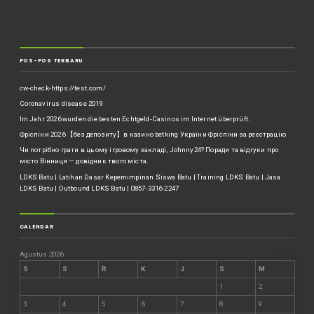
POS-POS TERBARU
cw-check-https://test.com/
Coronavirus disease 2019
Im Jahr 2026 wurden die besten Echtgeld-Casinos im Internet überprüft.
Фріспіни 2026 【без депозиту】в казино betking України ️Фріспіни за реєстрацію
Чи потрібно грати в цьому ігровому закладі, Johnny24? Поради та відгуки про
місто Вінниця — довідник твого міста.
LDKS Batu | Latihan Dasar Kepemimpinan Siswa Batu | Training LDKS Batu | Jasa
LDKS Batu | Outbound LDKS Batu | 0857-3316-2247
CALENDAR
Agustus 2026
S
S
R
K
J
S
M
1
2
3
4
5
6
7
8
9