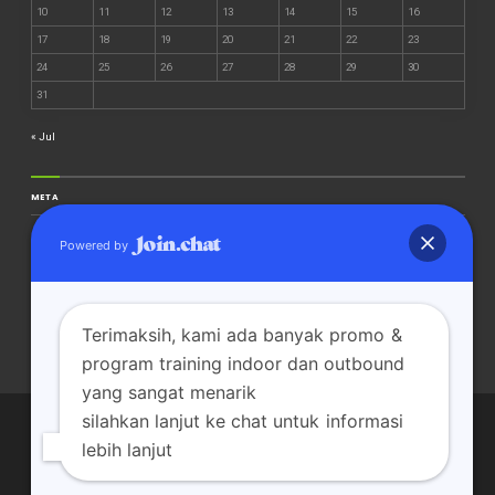
10
11
12
13
14
15
16
17
18
19
20
21
22
23
24
25
26
27
28
29
30
31
« Jul
META
Masuk
Powered by
Feed entri
Feed komentar
WordPress.org
Terimaksih, kami ada banyak promo &
program training indoor dan outbound
yang sangat menarik
silahkan lanjut ke chat untuk informasi
lebih lanjut
TENTANG KAMI
OUTDOOR TRAINING
INDOOR TRAINING
TRAINER & MOTIVATOR
CONTACT PERSON
PAKET OUTBOUND