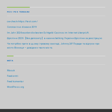
POS-POS TERBARU
cw-check-https://test.com/
Coronavirus disease 2019
Im Jahr 2026 wurden die besten Echtgeld-Casinos im Internet überprüft.
Фріспіни 2026 【без депозиту】в казино betking України ️Фріспіни за реєстрацію
Чи потрібно грати в цьому ігровому закладі, Johnny24? Поради та відгуки про
місто Вінниця — довідник твого міста.
META
Masuk
Feed entri
Feed komentar
WordPress.org