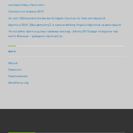
cw-check-https://test.com/
Coronavirus disease 2019
Im Jahr 2026 wurden die besten Echtgeld-Casinos im Internet überprüft.
Фріспіни 2026 【без депозиту】в казино betking України ️Фріспіни за реєстрацію
Чи потрібно грати в цьому ігровому закладі, Johnny24? Поради та відгуки про
місто Вінниця — довідник твого міста.
META
Masuk
Feed entri
Feed komentar
WordPress.org