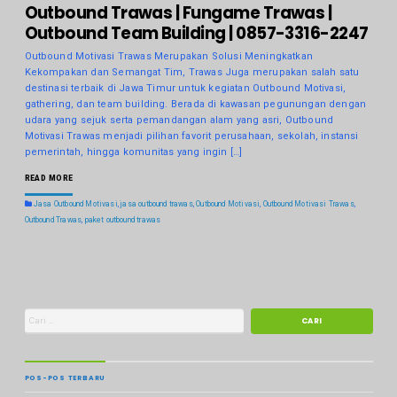
Outbound Trawas | Fungame Trawas |
Outbound Team Building | 0857-3316-2247
Outbound Motivasi Trawas Merupakan Solusi Meningkatkan
Kekompakan dan Semangat Tim, Trawas Juga merupakan salah satu
destinasi terbaik di Jawa Timur untuk kegiatan Outbound Motivasi,
gathering, dan team building. Berada di kawasan pegunungan dengan
udara yang sejuk serta pemandangan alam yang asri, Outbound
Motivasi Trawas menjadi pilihan favorit perusahaan, sekolah, instansi
pemerintah, hingga komunitas yang ingin […]
READ MORE
Jasa Outbound Motivasi
,
jasa outbound trawas
,
Outbound Motivasi
,
Outbound Motivasi Trawas
,
Outbound Trawas
,
paket outbound trawas
POS-POS TERBARU