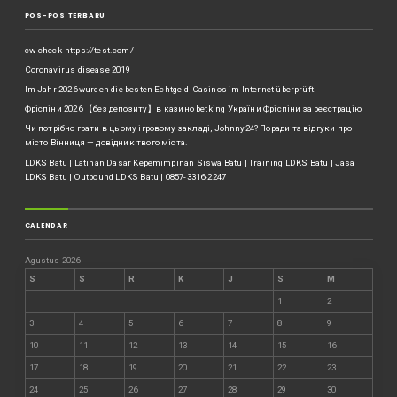
POS-POS TERBARU
cw-check-https://test.com/
Coronavirus disease 2019
Im Jahr 2026 wurden die besten Echtgeld-Casinos im Internet überprüft.
Фріспіни 2026 【без депозиту】в казино betking України ️Фріспіни за реєстрацію
Чи потрібно грати в цьому ігровому закладі, Johnny24? Поради та відгуки про
місто Вінниця — довідник твого міста.
LDKS Batu | Latihan Dasar Kepemimpinan Siswa Batu | Training LDKS Batu | Jasa
LDKS Batu | Outbound LDKS Batu | 0857-3316-2247
CALENDAR
Agustus 2026
S
S
R
K
J
S
M
1
2
3
4
5
6
7
8
9
10
11
12
13
14
15
16
17
18
19
20
21
22
23
24
25
26
27
28
29
30