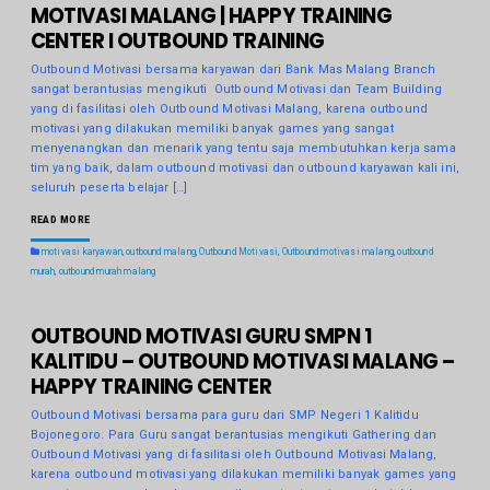
MOTIVASI MALANG | HAPPY TRAINING
CENTER I OUTBOUND TRAINING
Outbound Motivasi bersama karyawan dari Bank Mas Malang Branch
sangat berantusias mengikuti Outbound Motivasi dan Team Building
yang di fasilitasi oleh Outbound Motivasi Malang, karena outbound
motivasi yang dilakukan memiliki banyak games yang sangat
menyenangkan dan menarik yang tentu saja membutuhkan kerja sama
tim yang baik, dalam outbound motivasi dan outbound karyawan kali ini,
seluruh peserta belajar […]
READ MORE
motivasi karyawan
,
outbound malang
,
Outbound Motivasi
,
Outbound motivasi malang
,
outbound
murah
,
outbound murah malang
OUTBOUND MOTIVASI GURU SMPN 1
KALITIDU – OUTBOUND MOTIVASI MALANG –
HAPPY TRAINING CENTER
Outbound Motivasi bersama para guru dari SMP Negeri 1 Kalitidu
Bojonegoro. Para Guru sangat berantusias mengikuti Gathering dan
Outbound Motivasi yang di fasilitasi oleh Outbound Motivasi Malang,
karena outbound motivasi yang dilakukan memiliki banyak games yang