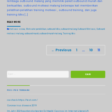
lembaga outbound malang yang memiliki paket outbound murah dan
berkualitas. outbound motivasi malang beberapa kali memberikan
pelatihan-pelatihan training motivasi , outbound training, dan juga
training ldks […]
READ MORE
motivasi siswa
,
Motivator pendidikan
,
outbound ldks
,
outbound malang
,
Outbound Motivasi
,
Outbound
motivasi malang
,
outbound murah
,
outbound murah malang
,
Training ldks
← Previous
1
…
10
11
POS-POS TERBARU
cw-check-https://test.com/
Coronavirus disease 2019
Im Jahr 2026 wurden die besten Echtgeld-Casinos im Internet überprüft.