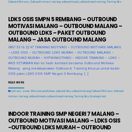
Outbound Motivasi
,
Outbound motivasi malang
,
outbound murah
,
outbound murah malang
,
Training ldks
LDKS OSIS SMPN 5 REMBANG – OUTBOUND
MOTIVASI MALANG – OUTBOUND MALANG –
OUTBOUND LDKS – PAKET OUTBOUND
MALANG – JASA OUTBOUND MALANG
0857 33 16 22 47 TRAINING MOTIVASI – OUTBOUND MOTIVASI MALANG
– LDKS OSIS – OUTBOUND LDKS MURAH – OUTBOUND MALANG –
OUTBOUND MURAH – HYPNOMOTIVASI – INDOOR TRAINING – LDKS –
ARIS SETIAWAN Kali ini hadir kembali bersama Outbound Motivasi
Malang yang melaksanakan Outbound Training khusus untuk kader
OSIS yakni LDKS OSIS SMP Negeri 5 Rembang. […]
READ MORE
motivasi siswa
,
Motivator pendidikan
,
outbound ldks
,
outbound malang
,
Outbound Motivasi
,
Outbound
motivasi malang
,
outbound murah
,
outbound murah malang
,
Training ldks
,
Uncategorized
INDOOR TRAINING SMP NEGERI 7 MALANG –
OUTBOUND MOTIVASI MALANG – LDKS OSIS
-OUTBOUND LDKS MURAH – OUTBOUND