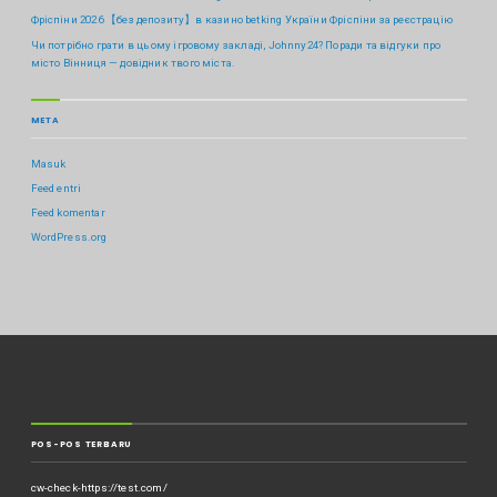
Фріспіни 2026 【без депозиту】в казино betking України ️Фріспіни за реєстрацію
Чи потрібно грати в цьому ігровому закладі, Johnny24? Поради та відгуки про
місто Вінниця — довідник твого міста.
META
Masuk
Feed entri
Feed komentar
WordPress.org
POS-POS TERBARU
cw-check-https://test.com/