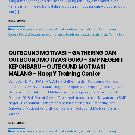
sangat menyenangkan dan menarik yang tentu saja membutuhkan
kerja sama tim yang baik, dalam outbound motivasi dan outbound guru
kali […]
READ MORE
motivasi karyawan
,
motivasi siswa
,
Motivator pendidikan
,
outbound ldks
,
outbound malang
,
Outbound Motivasi
,
Outbound motivasi malang
,
outbound murah
,
outbound murah malang
,
Training ldks
OUTBOUND MOTIVASI – GATHERING DAN
OUTBOUND MOTIVASI GURU – SMP NEGERI 1
KEPOHBARU – OUTBOUND MOTIVASI
MALANG – HappY Training Center
OUTBOUND MOTIVASI MALANG – Gathering dan Outbound Motivasi
bersama Dewan Guru SMP Negeri 1 Kepohbaru-Bojonegoro Kegiatan
Gathering dan Outbound Motivasi ini berlangsung pada tanggal 21
Oktober 2018 di Pantai Sowan Tuban selama satu hari. Dewan guru SMP
Negeri 1 Kepohbaru sangat berantusias mengikuti Gathering dan
Outbound Motivasi yang di fasilitasi oleh Outbound Motivasi Malang,
karena […]
READ MORE
motivasi karyawan
,
motivasi siswa
,
Motivator pendidikan
,
outbound ldks
,
outbound malang
,