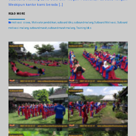
Meskipun kantor kami berada […]
READ MORE
motivasi siswa
,
Motivator pendidikan
,
outbound ldks
,
outbound malang
,
Outbound Motivasi
,
Outbound
motivasi malang
,
outbound murah
,
outbound murah malang
,
Training ldks