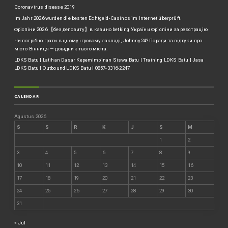
Coronavirus disease 2019
Im Jahr 2026 wurden die besten Echtgeld-Casinos im Internet überprüft.
Фріспіни 2026 【без депозиту】в казино betking України ️Фріспіни за реєстрацію
Чи потрібно грати в цьому ігровому закладі, Johnny24? Поради та відгуки про
місто Вінниця — довідник твого міста.
LDKS Batu | Latihan Dasar Kepemimpinan Siswa Batu | Training LDKS Batu | Jasa
LDKS Batu | Outbound LDKS Batu | 0857-3316-2247
CALENDAR
Agustus 2026
S
S
R
K
J
S
M
1
2
3
4
5
6
7
8
9
10
11
12
13
14
15
16
17
18
19
20
21
22
23
24
25
26
27
28
29
30
31
« Jul