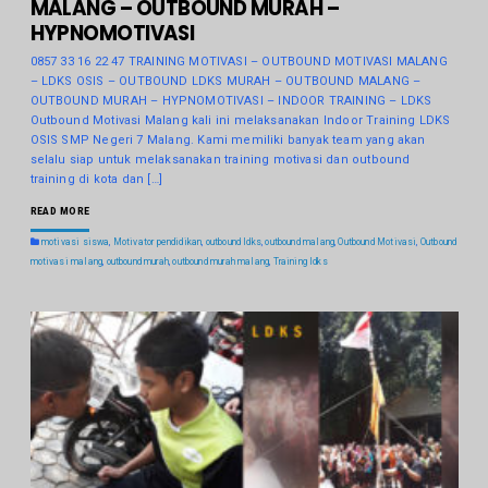
MALANG – OUTBOUND MURAH –
HYPNOMOTIVASI
0857 33 16 22 47 TRAINING MOTIVASI – OUTBOUND MOTIVASI MALANG
– LDKS OSIS – OUTBOUND LDKS MURAH – OUTBOUND MALANG –
OUTBOUND MURAH – HYPNOMOTIVASI – INDOOR TRAINING – LDKS
Outbound Motivasi Malang kali ini melaksanakan Indoor Training LDKS
OSIS SMP Negeri 7 Malang. Kami memiliki banyak team yang akan
selalu siap untuk melaksanakan training motivasi dan outbound
training di kota dan […]
READ MORE
motivasi siswa
,
Motivator pendidikan
,
outbound ldks
,
outbound malang
,
Outbound Motivasi
,
Outbound
motivasi malang
,
outbound murah
,
outbound murah malang
,
Training ldks